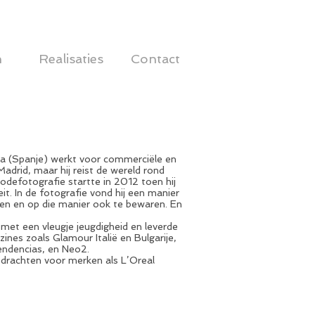
n
Realisaties
Contact
a (Spanje) werkt voor commerciële en
drid, maar hij reist de wereld rond
modefotografie startte in 2012 toen hij
. In de fotografie vond hij een manier
ven en op die manier ook te bewaren. En
e met een vleugje jeugdigheid en leverde
es zoals Glamour Italië en Bulgarije,
Tendencias, en Neo2.
pdrachten voor merken als L’Oreal