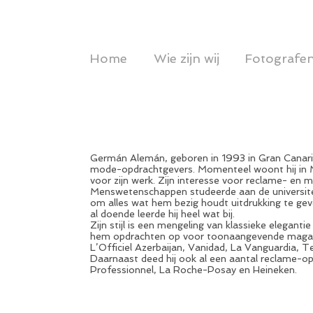
Home
Wie zijn wij
Fotografe
Germán Alemán, geboren in 1993 in Gran Canari
mode-opdrachtgevers. Momenteel woont hij in Ma
voor zijn werk. Zijn interesse voor reclame- en 
Menswetenschappen studeerde aan de universiteit
om alles wat hem bezig houdt uitdrukking te ge
al doende leerde hij heel wat bij.
Zijn stijl is een mengeling van klassieke eleganti
hem opdrachten op voor toonaangevende magazin
L’Officiel Azerbaijan, Vanidad, La Vanguardia, 
Daarnaast deed hij ook al een aantal reclame-o
Professionnel, La Roche-Posay en Heineken.